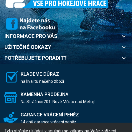
INFORMACE PRO VÁS
keyboard_arrow_down
UŽITEČNÉ ODKAZY
keyboard_arrow_down
POTŘEBUJETE PORADIT?
keyboard_arrow_down
KLADEME DŮRAZ
na kvalitu našeho zboží
KAMENNÁ PRODEJNA
Na Strážnici 201, Nové Město nad Metují
GARANCE VRÁCENÍ PENĚZ
14 dnů garance vrácení peněz
Tyto stránky ukládají v souladu se zákony na Vaše zařízení