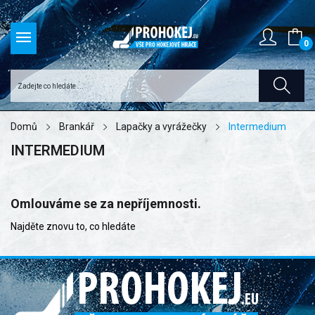
0
Domů
Brankář
Lapačky a vyrážečky
Intermedium
INTERMEDIUM
Omlouváme se za nepříjemnosti.
Najděte znovu to, co hledáte