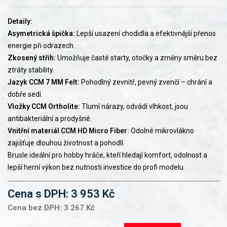
Detaily:
Asymetrická špička:
Lepší usazení chodidla a efektivnější přenos
energie při odrazech.
Zkosený střih:
Umožňuje časté starty, otočky a změny směru bez
ztráty stability.
Jazyk CCM 7 MM Felt:
Pohodlný zevnitř, pevný zvenčí – chrání a
dobře sedí.
Vložky CCM Ortholite:
Tlumí nárazy, odvádí vlhkost, jsou
antibakteriální a prodyšné.
Vnitřní materiál CCM HD Micro Fiber:
Odolné mikrovlákno
zajišťuje dlouhou životnost a pohodlí.
Brusle ideální pro hobby hráče, kteří hledají komfort, odolnost a
lepší herní výkon bez nutnosti investice do profi modelu.
Cena s DPH: 3 953 Kč
Cena bez DPH: 3 267 Kč