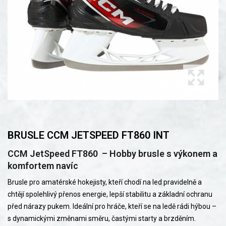
BRUSLE CCM JETSPEED FT860 INT
CCM JetSpeed FT860 – Hobby brusle s výkonem a
komfortem navíc
Brusle pro amatérské hokejisty, kteří chodí na led pravidelně a
chtějí spolehlivý přenos energie, lepší stabilitu a základní ochranu
před nárazy pukem. Ideální pro hráče, kteří se na ledě rádi hýbou –
s dynamickými změnami směru, častými starty a brzděním.