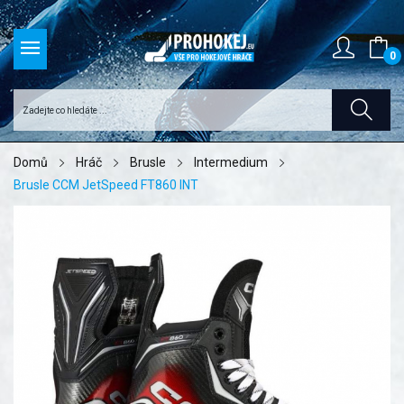
0
Domů
Hráč
Brusle
Intermedium
Brusle CCM JetSpeed FT860 INT