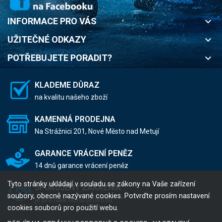
INFORMACE PRO VÁS
keyboard_arrow_down
UŽITEČNÉ ODKAZY
keyboard_arrow_down
POTŘEBUJETE PORADIT?
keyboard_arrow_down
KLADEME DŮRAZ
na kvalitu našeho zboží
KAMENNÁ PRODEJNA
Na Strážnici 201, Nové Město nad Metují
GARANCE VRÁCENÍ PENĚZ
14 dnů garance vrácení peněz
Tyto stránky ukládají v souladu se zákony na Vaše zařízení
SPOKOJENÝ ZÁKAZNÍK
soubory, obecně nazývané cookies. Potvrďte prosím nastavení
je pro naši firmu prioritou
cookies souborů pro použití webu.