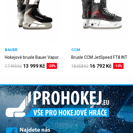
BAUER
CCM
Hokejové brusle Bauer Vapor FlyPro S25 INT
Brusle CCM JetSpeed FT8 INT
13 999 Kč
16 792 Kč
17 499 Kč
-20%
18 658 Kč
-10%