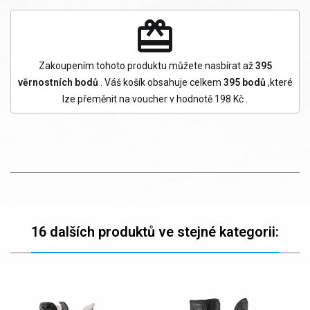
redeem
Zakoupením tohoto produktu můžete nasbírat až
395
věrnostních bodů
. Váš košík obsahuje celkem
395
bodů
,které
lze přeměnit na voucher v hodnotě
198 Kč
.
16 dalších produktů ve stejné kategorii: